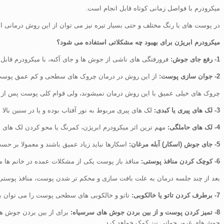
میکرودرم با فواصل زمانی کوتاه قابل انجام است.
در پوست های با رنگ مختلف و حتی بسیار تیره نیز می توان از این روش درمانی اس
میکرودرم ابریژن برای بهبود چه مشکلاتی استفاده می شود؟
1- رفع جای جوش:
فرورفتگی های ناشی از جوش ها و جای آکنه، با میکرودرم قا
2- جوان سازی پوست:
از این روش در درمان چروک های سطحی و کم عمق پوست می 
چروک های خیلی عمیق با این روش درمان نمیشوند، ولی قوام کلی پوست پس از 
3- لک های پیری یا کبدی:
لک های پیری مربوط به نور آفتاب بوده و یا در سنین بال
4- لک های حاملگی:
مهم ترین اثر میکرودرم ابریژن، کمرنگ یا محو کردن لک های 
5- جای جوش (اسکار) آبله مرغان:
اسکارها نباید زیاد عمیق باشند و معمولا بر حس
6- کوچک کردن منافذ پوستی:
منافذ باز پوست یکی از مشکلات عمده در خانم ها م
بعد از چند جلسه درمان به علت بافت سازی و محکم تر شدن پوست، منافذ پوستی
7- برطرف کردن تاتو یا خالکوبی:
تاتو و خالکوبی های سطحی پوست را می توان با
8- تمیز کردن پوست و از بین بردن جوش های سرسیاه:
برای از بین بردن جوش ها
جوش‌های غرور جوانی نیز کمک خواهد کرد.