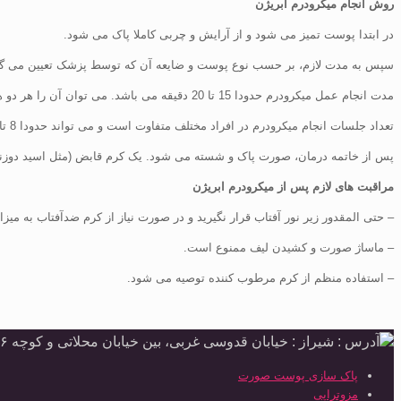
روش انجام میکرودرم ابریژن
در ابتدا پوست تمیز می شود و از آرایش و چربی کاملا پاک می شود.
سپس به مدت لازم، بر حسب نوع پوست و ضایعه آن که توسط پزشک تعیین می گ
مدت انجام عمل میکرودرم حدودا 15 تا 20 دقیقه می باشد. می توان آن را هر دو هفته یا هر هفته یا هر ماه یک بار (بسته به بیمار) انجام داد.
تعداد جلسات انجام میکرودرم در افراد مختلف متفاوت است و می تواند حدودا 8 تا 10 جلسه باشد.
پس از خاتمه درمان، صورت پاک و شسته می شود. یک کرم قابض (مثل اسید دوزنگ
مراقبت های لازم پس از میکرودرم ابریژن
– حتی المقدور زیر نور آفتاب قرار نگیرید و در صورت نیاز از کرم ضدآفتاب به میزا
– ماساژ صورت و کشیدن لیف ممنوع است.
– استفاده منظم از کرم مرطوب کننده توصیه می شود.
آدرس : شیراز : خیابان قدوسی غربی، بین خیابان محلاتی و کوچه ۶ ، ساختمان پرسیس ، طبقه دوم ، واحد ۴ 38440093 09174491500
پاک سازی پوست صورت
مزوتراپی