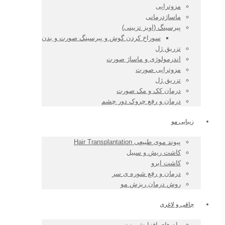
مزوتراپی
ماساژدرمانی
پیرسینگ (اویز تزیینی)
سوراخ کردن گوش و پیرسینگ صورت و بدن
تزریق ژل
اندرمولوژی و ماساژ صورت
مزوتراپی صورت
تزریق ژل
درمان کک و مک صورت
درمان و رفع چروک دور چشم
زیبایی مو
پیوند موی طبیعی Hair Transplantation
کاشت ریش و سبیل
کاشت ابرو
درمان و رفع شوره ی سر
روش درمان ریزش مو
چاقی و لاغری
راه های افزایش وزن