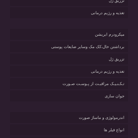
تزریق ژل
تغذیه و رژیم درمانی
میکرودرم ابریشن
برداشتن خال،کک مک وسایر ضایعات پوستی
تزریق ژل
تغذیه و رژیم درمانی
تـکـنـیـک مراقبـت از پـوسـت صـورت
جوان سازی
اندرمولوژی و ماساژ صورت
انواع فیلر ها