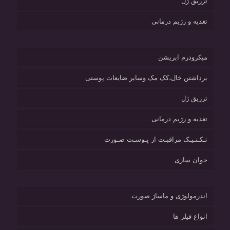
تزریق ژل
تغذیه و رژیم درمانی
میکرودرم ابریشن
برداشتن خال،کک مک وسایر ضایعات پوستی
تزریق ژل
تغذیه و رژیم درمانی
تـکـنـیـک مراقبـت از پـوسـت صـورت
جوان سازی
اندرمولوژی و ماساژ صورت
انواع فیلر ها