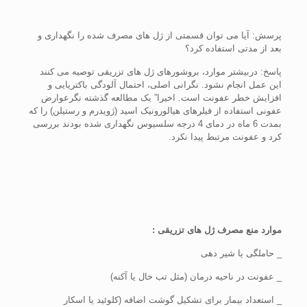
پرسش: آیا می توان قسمتی از ژل های مصرف شده را نگهداری و
بعد از مدتی استفاده کرد؟
پاسخ: دربیشتر موارد، بروشورهای ژل های تزریقی توصیه می کنند
این عمل انجام نشود. نگرانی اصلی، احتمال آلودگی باکتریایی و
افزایش خطر عفونت است. اخیرا” یک مطالعه گذشته نگرعوارض
عفونی استفاده از فیلرهای هیالورونیک اسید (ژویدرم و رستیلن) را که
بمدت 6 ماه در دمای 4 درجه سلسیوس نگهداری شده بودند بررسی
کرد و عفونت مرتبط پیدا نکرد.
موارد منع مصرف ژل های تزریقی :
_ حاملگی یا شیر دهی
_ عفونت در ناحیه درمان (مثل تب خال یا آکنه)
_ استعداد بیمار برای تشکیل گوشت اضافه (کلوئید یا اسکار