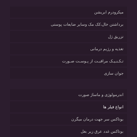
میکرودرم ابریشن
برداشتن خال،کک مک وسایر ضایعات پوستی
تزریق ژل
تغذیه و رژیم درمانی
تـکـنـیـک مراقبـت از پـوسـت صـورت
جوان سازی
اندرمولوژی و ماساژ صورت
انواع فیلر ها
بوتاکس سر جهت درمان میگرن
بوتاکس غدد عرق زیر بغل