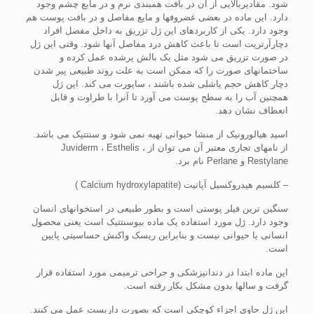
شود. مقادیربالایی از آن در بافت همبندی نرم و در مایع چشم وجود
دارد. این ماده در بعضی غضروفها و مایع مفاصل و در بافت پوست هم
وجود دارد. یکی از کاربردهای این ژل تزریق به داخل مفصل افراد
دچارآرتریت است تا باعث کاهش درد مفاصل آنها شود. وقتی این ژل
در صورت تزریق می شود مثل یک بالش پرشده عمل کرده و
ساختمانهای صورت را که ممکن است به علت روند طبیعی پیر شدن
دچار کاهش حجم یاشلی شده باشند ، ساپورت می کند. این ژل
همچنین آب را به سطح پوست می آورد تا آنرا با طراوت و قابل
انعطاف نشان دهد.
اسید هیالورونیک از منشا حیوانی تهیه نمی شود و سنتتیک می باشد.
از نامهای تجاری معتبر آن می توان از Juviderm ، Esthelis ،
Restylane و Perlane نام برد.
– کلسیم هیدروکسیل آپاتیت (Calcium hydroxylapatite )
سنگین ترین فیلر پوستی است و بطور طبیعی در استخوانهای انسان
وجود دارد. ژل مورد استفاده یک ماده بیوسنتتیک است یعنی محصول
انسانی یا حیوانی نیست و بنابراین ریسک واکنش حساسیتی پایین
است.
این ماده ابتدا در دندانپزشکی و جراحی ترمیمی مورد استفاده قرار
گرفت و سالها بدون مشکل بکار رفته است.
این ژل حاوی اجزاء کوچکی است که بصورت داربست عمل می کنند.