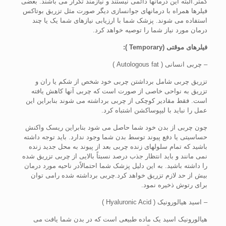
کمتر.البته این درمانها دائمی نیستند و نیازمند تکرار می باشند. بعضی
فیلرها همراه با درمانهای جوانسازی دیگر صورت مثل تزریق بوتاکس
استفاده می شوند. پزشک شما با ارزیابی نیازهای شما یک یا چند
درمان مورد نیاز شما را توصیه خواهد کرد.
فیلرهای موقتی
(Temporary ):
– چربی انسانی ( Autologous fat )
تزریق چربی شامل برداشتن چربی خود شخص از شکم یا ران و
تزریق به نواحی خاصی از صورت است که چربی آنها کاهش یافته
است. فقط مقادیر کوچکی از چربی برداشته می شوند بنابراین این
عمل را نباید با لیپوساکشن اشتباه کرد.
چون چربی از بدن خود شما حاصل می شود بنابراین ریسک واکنش
حساسیتی یا دفع پیوند توسط بدن شما وجود ندارد. باید توجه داشته
باشید که تمام سلولهای زنده چربی بعد از پیوند به محل جدید زنده
نمی مانند و باید انتظار جذب درصد نسبتاً بالایی از چربی تزریق شده
را داشته باشید. به این دلیل پزشک شما احتمالاًدر ناحیه مورد درمان
بیش از حد لازم تزریق خواهد کرد.چربی برداشته شده رامی توان
برای رتوش ذخیره نمود.
– اسید هیالورونیک ( Hyaluronic Acid )
هیالورونیک اسید یک ماده طبیعی است که در بدن شما یافت می