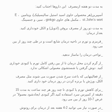
به مدت دو هفته ازمصرف این داروها اجتناب کنید:
آسپیرین(هر محصولی حاوی اسید استیل سالیسیلیک)، ویتامینE ،
st.John’s wort ، مکمل های حاوی ginkgo ، سیر، و جنسینگ.
به مدت دو روز از مصرف بروفن (ادویل) و الکل خودداری کنید.
بعداز درمان:
_قرمزی و تورم در ناحیه درمان شایع است و در طی چند روز از بین
می رود.
_نواحی درمان را ماساژ ندهید.
_از گرم کردن محل درمان تا از بین رفتن کامل تورم یا کبودی خوداری
کنید. دوش گرفتن یا شستشوی معمولی اشکالی ندارد.
_از فعالیتهایی که باعث سرخ شدن صورت می شوند مثل مصرف
الکل، ورژش یا برنزه کردن در روز درمان خود داری کنید.
_برای کاهش تورم یا کبودی تا چند روز هر چند ساعت به مدت 15
دقیقه از کمپرس سرد استفاده کنید.اگر کبودی ایجادشود معمولا” در
عرض 7-10 روز از بین می رود.
_در صورت نیاز می توانید 2-4 هفته بعد از درمان برای روتوش