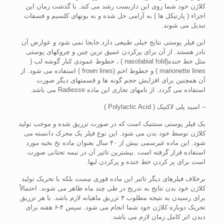
کلاژن خود شما روی این داربست رشد می کند. با گذشت زمان این
اجزاء ( پارتیکل ها ) به آرامی حل شده و به یونهای کلسیم و فسفات
تبدیل می شوند.
این فیلر پوستی نتایج خیلی طبیعی دارد.جابجا نمی شود و عوارض آن
نادر هستند. از آن برای پرکردن عمیق ترین چین و چروکهای پوستی
مثل خط خنده(nasolabial fold ) ، خطوط عمودی کنار گوشه لب (
marionette lines ) و خطوط اخم (frown lines ) استفاده می شود. از
آن همچنین برای افزایش حجم گونه ها و قسمتهای دیگر صورت
استفاده می گردد. از نامهای تجاری این ماده Radiesse می باشد.
– اسید پلی لاکتیک ( Polylactic Acid )
یک فیلر پوستی سنتتیک است که در صورت تزریق شده و موجب تولید
کلاژن توسط خود بدن می شود. این نوع فیلر یک محرک دانسته می
شود. این ماده غیرسمی بیش از ۴٠ سال بعنوان ماده نخ بخیه مورد
استفاده قرار گرفته است .بیشترین تاثیر آن در نیمه تحتانی صورت
است برای پر کردن خط خنده و پرکردن لبها.
برخلاف فیلرهای دیگر تاثیر این ماده فوری نیست بلکه با تحریک تولید
کلاژن خود بدن نتایج به تدریج در طی چند ماه ظاهر می شوند. احتمالاً
برای رسیدن به نتیجه مطلوب ٣ تزریق ماهیانه لازم باشد. با هر تزریق
تحریک دوباره کلاژن خود شما انجام می شود. سپس ۴-۶ هفته برای
دیدن اثر کامل زمان لازم می باشد.