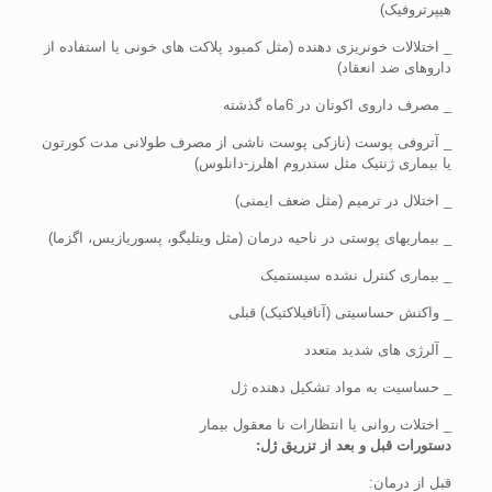
هیپرتروفیک)
_ اختلالات خونریزی دهنده (مثل کمبود پلاکت های خونی یا استفاده از
داروهای ضد انعقاد)
_ مصرف داروی اکوتان در 6ماه گذشته
_ آتروفی پوست (نازکی پوست ناشی از مصرف طولانی مدت کورتون
یا بیماری ژنتیک مثل سندروم اهلرز-دانلوس)
_ اختلال در ترمیم (مثل ضعف ایمنی)
_ بیماریهای پوستی در ناحیه درمان (مثل ویتلیگو، پسوریازیس، اگزما)
_ بیماری کنترل نشده سیستمیک
_ واکنش حساسیتی (آنافیلاکتیک) قبلی
_ آلرژی های شدید متعدد
_ حساسیت به مواد تشکیل دهنده ژل
_ اختلات روانی یا انتظارات نا معقول بیمار
دستورات قبل و بعد از تزریق ژل:
قبل از درمان: