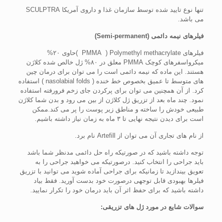
تنها نوع تایید شده توسط سازمان غذا و داروی آمریکا SCULPTRA
می باشد.
فیلرهای نیمه دائمی (
Semi-permanent
)
فیلرهای PMMA ) Polymethyl methacrylate )حاوی ٢٠%
میکرواسفرهای کوچک PMMA معلق در ٨٠% ژل خالص شده کلاژن
هستند. این ماده که نیمه دائمی است را می توان برای درمان چین
های متوسط تا عمیق بخصوص خط خنده ( nasolabial folds ) استفاده
کرد. از آن همچنین می توان برای پرکردن جای زخم فرورفته استفاده
نمود. چند ماه بعد از تزریق ژل کلاژن از بین می رود و بدن شما کلاژن
طبیعی خودش را ساخته و مناطق زیر پوست را پر می کند.ممکن
است برای دیدن نتیجه نهایی تا ٣ ماه به زمان نیاز داشته باشیم.
از نام های تجاری آن می توان از Artefill نام برد.
توجه داشته باشید که در صورتیکه راه حل دائمی مدنظر شما باشد
باید جراحی را انتخاب کنید. درصورتیکه می خواهید جراحی را به
تعویق بیندازید تا زمانیکه برای جراحی آماده شوید می توانید با تزریق
فیلرها بهبودی قابل توجهی درصورت خود بدست آورید. فقط بیاد
داشته باشید که برای حفظ اثر آن باید درمان خود را تکرار نمایید.
سوالات شایع در مورد ژل های تزریقی: