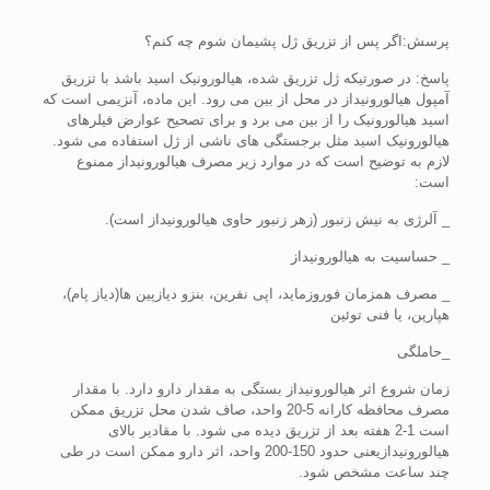
پرسش:اگر پس از تزریق ژل پشیمان شوم چه کنم؟
پاسخ: در صورتیکه ژل تزریق شده، هیالورونیک اسید باشد با تزریق
آمپول هیالورونیداز در محل از بین می رود. این ماده، آنزیمی است که
اسید هیالورونیک را از بین می برد و برای تصحیح عوارض فیلرهای
هیالورونیک اسید مثل برجستگی های ناشی از ژل استفاده می شود.
لازم به توضیح است که در موارد زیر مصرف هیالورونیداز ممنوع
است:
_ آلرژی به نیش زنبور (زهر زنبور حاوی هیالورونیداز است).
_ حساسیت به هیالورونیداز
_ مصرف همزمان فوروزماید، اپی نفرین، بنزو دیازپین ها(دیاز پام)،
هپارین، یا فنی توئین
_حاملگی
زمان شروع اثر هیالورونیداز بستگی به مقدار دارو دارد. با مقدار
مصرف محافظه کارانه 5-20 واحد، صاف شدن محل تزریق ممکن
است 1-2 هفته بعد از تزریق دیده می شود. با مقادیر بالای
هیالورونیدازیعنی حدود 150-200 واحد، اثر دارو ممکن است در طی
چند ساعت مشخص شود.