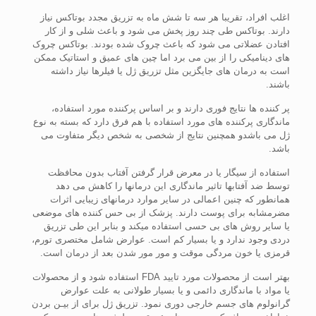
اغلب افراد، تقریبا هر سه تا شش ماه به تزریق مجدد بوتاکس نیاز
دارند. بوتاکس طی چند روز پخش می شود و باعث شلی و از کار
افتادن عضلاتی می شود که باعث چروک شده بودند. بوتاکس چروک
های دینامیکی را از بین می برد اما چین های عمیق و استاتیک ممکن
است به درمان های جایگزین مثل تزریق ژل یا فیلرها نیاز داشته
باشند.
پر کننده ها نتایج فوری دارند و بر اساس پرکننده مورد استفاده،
ماندگاری پرکننده های مورد استفاده با هم فرق دارد که بسته به نوع
ژل می باشدو همچنین نتایج از شخصی به شخص دیگر متفاوت می
باشد.
استفاده از سیگار یا در معرض قرار گرفتن آفتاب بدون محافظت
توسط ضد آفتابها تاثیر ماندگاری این درمانها را کاهش می دهد
همانطور که چنین اعمالی در سایر موارد درمانهای زیبایی اثرات
مضرمشابه برای پوست دارند. پزشک از بی حس کننده های موضعی
یا سایر روش های بی حسی استفاده میکند و بنابر این طی تزریق
دردی وجود ندارد و یا بسیار کم است. عوارض شامل مختصری تورم،
قرمزی یا خون مردگی موقت و مور مور شدن بعد از درمان است.
بهتر است از محصولات مورد تایید FDA استفاده شود و از محصولات
یا مواد با ماندگاری دائمی و یا بسیار طولانی به علت عوارض
گرانولوم های جسم خارجی دوری نمود. تزریق ژل برای از بیـن بردن