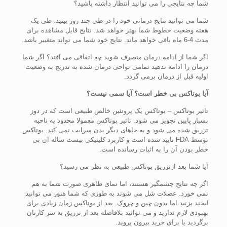
شما چه نتایجی را می توانید انتظار داشته باشید؟
شما می توانید نتایج درمانی خود را در طی چند روز بینید. طی یک
هفته وضعیت خطوط شما بهتر خواهد شد. نتایج قابل مشاهده برای
مدت 4-6 ماه باقی خواهد ماند. نتایج خود شما می تواند متغییر باشد.
اگر شما از ادامه درمان منصرف شوید چه اتفاقی می افتد؟ اگر شما
درمان را ادامه ندهید تمامی نواحی درمان شده به تدریج به وضعیت
اولیه قبل از درمان برمی گردد.
آیا بوتاکس بی خطر است؟ آیا سمی نیست؟
تاثیر بوتاکس – بوتاکس یک پروتئین خالص طبیعی است که در دوز
بسیار پایین تجویز می شود. تاثیر بوتاکس معمولا محدود به ناحیه
تزریق شده می شود و به جاهای دیگر بدن سرایت نمی کند. بوتاکس
توسط FDA تایید شده است و کاربرد کلینیکی بیست ساله آن بی
خطر بودن آن را به اثبات رسانده است.
آیا شما بعد ازتزریق بوتاکس طبیعی به نظر می رسید؟
اگر چه نتایج چشمگیر هستند، اما نمای ظاهری صورت شما به هم
نمی خورد. عضلات شل می شوند به طوری که شما هنوز می توانید
لبخند بزنید اما بدون چین و چروک. بعد از بوتاکس زمان زیادی برای
بهبودی لازم ندارید و می توانید بلافاصله بعد از تزریق به سر کارتان
برگردید یا برای خرید بیرون بروید.