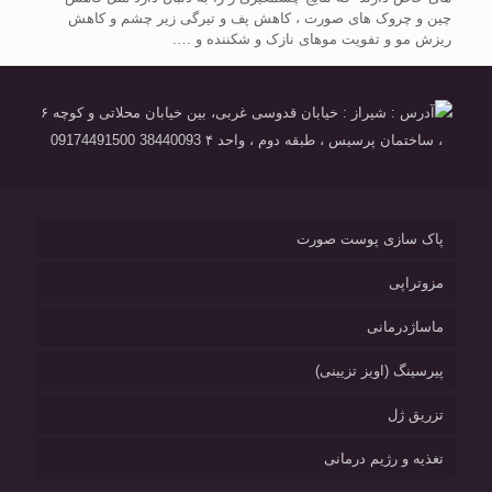
چین و چروک های صورت ، کاهش پف و تیرگی زیر چشم و کاهش
ریزش مو و تفویت موهای نازک و شکننده و ….
آدرس : شیراز : خیابان قدوسی غربی، بین خیابان محلاتی و کوچه ۶
، ساختمان پرسیس ، طبقه دوم ، واحد ۴ 38440093 09174491500
پاک سازی پوست صورت
مزوتراپی
ماساژدرمانی
پیرسینگ (اویز تزیینی)
تزریق ژل
تغذیه و رژیم درمانی