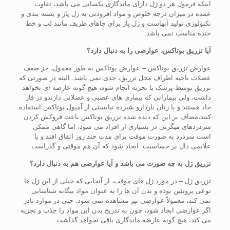
اینکه فرمول هر دو ژل دارای ماندگاری یکسانی می باشد، تفاوت
عمده در میزان درجه خلوص و مواد افزودنی به ژل پاژ و بسته بندی و
تکنولوژی تولید آنهاست و ژل پاژ برای جاهای ظریف مانند لب و خط
خنده مناسب نمی باشد.
آیا تزریق بوتاکس، عوارضی را به دنبال دارد؟
عوارض تزریق بوتاکس – عوارض بوتاکس به طور معمول، جز ضعف
عضلات ناحیه اطراف محل تزریق، جدی نمی باشد. البته در صورتی که
تزریق توسط پزشک با تجربه انجام شود، هیچ گونه عارضه ای نخواهد
داشت، ولی بیمارانی که بیماری های عصبی و عضلانی دارندو در فاز
حاد هستند و یا زنان باردارو شیرده نبایستی از آمپول بوتاکس استفاده
کنند،مضاف بر این که دیده شده تزریق بوتاکس باعث فروکش کردن
سردردهای میگرنی در بسیاری از افراد می شود، اما گاهی ممکن
است سردرد به صورت موقت برای مدت چند روز اتفاق افتد و یا
علایمی دال بر حساسیت ایجاد شود که آن هم موقتی و گذراست.
تزریق ژل به چه صورت می باشد و آیا عوارضی هم به دنبال دارد؟
تزریق ژل – در مورد ژل های موقت، از آنجایی که خیلی از این ژل ها
نوعی پروتئین بوده و بدن آن ها را به عنوان مواد بیگانه شناسایی
نمی کند، معمولاً عوارضی نیز مشاهده نمی شود. حتی در موارد نادر
اگر عوارضی ایجاد شود، چون به تدریج بدن این مواد را جذب و تجزیه
می کند، هیچ گونه عارضه ماندگاری باقی نخواهد گذاشت.