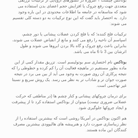
بوتاکس چیست ؟ امروزه در کشورهای اروپایی از ترکیبات تزریقی
متعددی جهت رفع چروک یا افزایش حجم اعضای بدن استفاده می
شود که متاسفانه در جامعه ما اطلاعات محدودی در این باره وجود
دارد. به اختصار باید گفت که این نوع ترکیبات به دو دسته کلی تقسیم
می شوند:
ترکیبات فلج کننده؛ که با فلج کردن عضلات پیشانی یا دور چشم،
اسپاسم آن ناحیه را رفع می کنند و مانع از انقباض عضلات می شوند،
بنابراین باعث رفع چروک و گاه بالا بردن ابروها می شوند و طول
اثرشان بین 3 تا 6 ماه می باشد.
بوتاکس
نام اختصاری سم بوتولیسم است. تزریق مقدار کمی از این
ماده بطور مستقیم در ماهیچه فعالیت آن را کم کرده و خطوطی را که
نتیجه پرکاری آن روی صورت به وجود می آید از بین می برد در نتیجه
صورت جوان تر و شاداب تر به نظر می رسد. یک روش سریع و نسبتا
غیر تهاجمی است.
برای درمان چروکهای پیشانی و کنار چشم ها (در مناطقی که حرکت
عضلانی ضروری نیست) میتوان از بوتاکس استفاده کرد تا از پیشرفت
و ایجاد چروکها جلوگیری شود.
هم اکنون بوتاکس در آمریکا روشی است که بیشترین استفاده را از
نظر زیباسازی صورت دارد و هنرپیشه های هالیوودی بیشترین مصرف
کنندگان این ماده هستند.