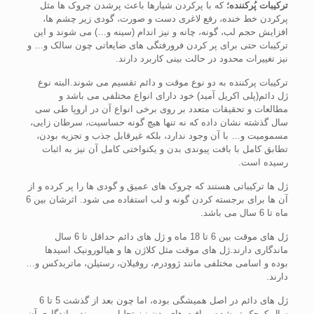
ترکیبات پُرکننده؛
که با پرکردن شیارها باعث پرشدن چروک ها مثل
پرکردن خط خنده، رفع لاغری دست و صورت، گودی زیر چشم ها،
افزایش حجم لب، گونه، چانه و نیز اندام (سینه و…) می شوند و این
ترکیبات حتی برای پر کردن فرورفتگی های ضایعاتی چون سالک و… و
نیز تغییرات محدود در حالت بینی کاربرد دارند.
ترکیبات پرکننده به دو نوع موقت و دائم تقسیم می شوند.البته نوع
ژل دائم(پلی اکریل آمید) خود دارای انواع مختلفی می باشد و
مطالعات و تحقیقات متعدد بر روی برخی انواع آن در اروپا طی سی
سال گذشته نشان داده که نه تنها هیچ گونه حساسیت، سرطان زایی،
مسمومیت و… با آن وجود ندارد، بلکه غیرقابل جذب و تجزیه بودن،
تطابق کامل با بافت پیوندی بدن و یکنواختی کامل آن نیز به اثبات
رسیده است.
ژل ها ترکیباتی هستند که چروک های عمیق و گودی ها را پر کرده و از
آن ها برای برجسته کردن گونه و لب استفاده می شود. اثرشان بین 6
ماه تا 6 سال می باشد.
ژل های موقت بین 6 تا 18 ماه و ژل های دائم حداقل تا 6 سال
ماندگاری دارند.ژل های موقت مثل کلاژن ها و هیالورونیک اسیدها
بوده و اسامی مختلفی مانند ژوودرم، روفیلان، رستیلن، ماتریدکس و…
دارند.
ژل های دائم در اصل همیشگی بوده، اما چون بعد از گذشت 5 تا 6
سال کوچک تر شده و بافت های بدن نیز تحلیل می روند، ماندگاری آن