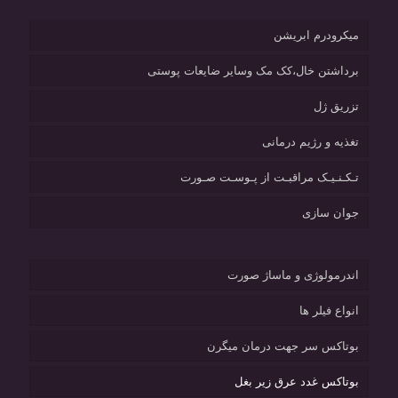
میکرودرم ابریشن
برداشتن خال،کک مک وسایر ضایعات پوستی
تزریق ژل
تغذیه و رژیم درمانی
تـکـنـیـک مراقبـت از پـوسـت صـورت
جوان سازی
اندرمولوژی و ماساژ صورت
انواع فیلر ها
بوتاکس سر جهت درمان میگرن
بوتاکس غدد عرق زیر بغل