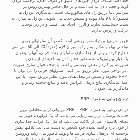
خط اخم، صــاف کردن چین های عمیق دو طرف دهان، برجسته کردن
گونه و حجم دادن به لب است و در حال حاضر بهـترین روش در
سراسر دنیا تزریق ژل های هیالورونیک است . ماندگاری این ژل ها
معمـولاً 6 تا 9 ماه بـوده و سپـس جذب می شوند .این ژل ها نیـازی به
تست حساسیت ندارند و آلرژی ایجاد نمی کننـد. و در زیر پوست
حرکت و ریزش ندارند .
تزریق چربی(لیپوترانسفر) روشی است که در آن سلولهای چربی
نواحـی پهلو و شکم بیمار را به میزان لازم (حدوداً 20 الی 50 سی سی
) خارج کرده و پس از جدا سازی سلولهای زنده چربی، آنها را بعنوان
یک فیلر بیـولوژیک، به منظور حجم دادن به ناحیه ای از بـدن یا
صـورت، پر کـردن نقـص پوسـتی و اغلب با هدف جوان سازی صورت
، در نواحی مورد نظر تزریق می کنند . سلولهای چربی را می توان با
PRP مخلوط و سپس در محل هـای مورد نظـر تزریق نمود . با این
عمل ماندگاری نتایج درمان افزایش یافته و نتـایج حاصله زیباتر و
ماندگارتر می شود .
درمان زیبایی به همراه PRP:
درمان زیبایی به همراه PRP – PRP نیز یکی از پر مخاطب ترین
خدمات پزشکی در زمینه زیبایی می باشد که یک فراورده خونی به
معنای پلاسمای غنی از پلاکت می باشد که طی یک فرایند جدا سازی
از خون تازه و لخته نشده خود شخص به دست می آید.. پلاکتها نقش
برجسته ای درفعال سازی فرایند ها وتولید فاکتور های رشد وپروتئین
های خاص دارند که نتایج چشمگیری ر را به دنبال دارد مثل کاهش