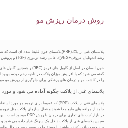
روش درمان ریزش مو
رشد اندوتلیال عروقیVEGF))، عامل رشد توموری (TGF) و پروتئین های بیواکتیو دیگر گرفته می شود که به درمان زخم و رشد موی احتمالی کمک می کنند.
خون انسان در اصل از گلبول های قرمز (RBC) و همچنین گلبول های سفید (WBC)، پلاکت و پلاسما تشکیل شده است. پلاکت ها با آغاز مرحله ابتدایی انعقاد، برای درمان زخم ها توسط بدن نقشی کلیدی را ایفا می کنند.
گفته می شود که با افزایش میزان پلاکت در ناحیه زخم دیده، بهبود 
را در کاشت مو و درمان های پزشکی برای جلوگیری از ریزش مو مو
پلاسمای غنی از پلاکت چگونه آماده می شود و مورد ا
جامد از مولفه های مایع جدا شوند و فعال سازهای پلاکت مثل تروم
در بازار کیت های تجاری برای درمان با روش PRP موجود است. این کیت ها شامل سیدومدیکس، PRP خالص، سیستم آنجل و سیستم هاروست می باشد. PRP گاهی اوقات با A-Cell ترکیب می شوند.
سپس پلاسمای غنی از پلاکت داخل یک سرنگ قرار داده می شود و در