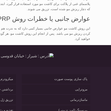
پلاسمای غنی از پلاکت برای کاشت مو مورد استفاده قرار گیرد، ابت
که دچار ریزش مو شده است، تزریق می شوند.
عوارض جانبی یا خطرات روش PRP
این روش کاشت مو عوارض جانبی بسیار کمی دارد که به ندرت هم ات
کردن ریزش مو می باشد. پس از انجام این روش کاشت مو، هر گونه 
خواهید کرد.
آدرس : شیراز : خیابان قدوسی غربی، بین خیابان محلاتی و کوچ
پاک سازی پوست صورت
میکرودرم 
مزوتراپی
برداشتن خ
ماساژدرمانی
تزریق ژل
پیرسینگ (اویز تزیینی)
تغذیه و رژ