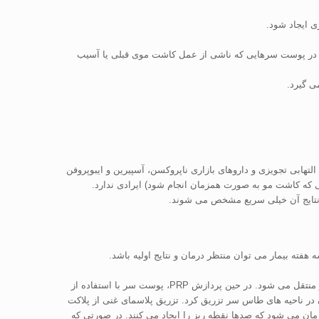
صا در پوست سرهایی که ناشی از عمل کاشت موی قبلی یا آسیب
ی گیرد.
امل داروهای ضد التهابی تجویزی و داروهای بازاری ناپروکسن، آسپیرین و ایبوپروفن
 که کاشت مو به صورت همزمان انجام شود) ایرادی ندارد.
با استفاده از تجهیزات استرلیزه، تقریبا 80 سی سی از خون بیمار از یک رگ دریافت می شود و در یک لوله مخصوص قرار داده می شود و به سانتریفوژ منتقل می شود. در حین پردازش PRP، پوست سر با استفاده از
ر ناحیه های طاس سر تزریق کرد. تزریق پلاسمای غنی از پلاکت
وست سر سپس با یک غلتک یا سوزن های کوچک درمان می شود که صدها نقطه ریز را ایجاد می کنند. در صورتی که