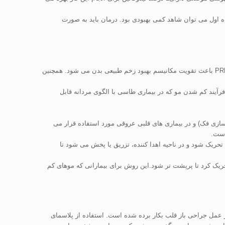
پلاسمای غنی از پلاکت برای تحریک رشد مو استفاده می شود، اغلب پزشکان تزریقاتی را در فواصل 3 تا9 ماهه زمان بندی می کنند. در2 تا 6 ماه اول می توان شاهد کمی بهبودی بود. درمان باید به صورت
فولیکول های مو از طریق جذب اکسیژن از بافت مجاور زنده باقی می مانند. تصور می شود که عرضه پلاکت ها و گلبول های سفید با استفاده از روش PRP باعث تقویت مکانیسم بهبود زخم طبیعی بدن می شود. همچنین
فرآیند کم شدن مو که در بیماری طاسی با الگوی مردانه قابل
سازی فک) و در بیماری های قلبی عروقی مورد استفاده قرار می
است.
تحریک شود و در ناحیه اهدا کننده، تزریق یا پخش می شود تا
ریک کرد تا پرپشت تر شود.این روش برای بیمارانی که موهای کم
ر عمل جراحی باز قلب بکار برده شده است. استفاده از پلاسمای