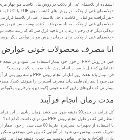
استفاده از پلاسمای غنی از پلاکت در روش های کاشت مو چهار مزیت
• پلاسمای غنی از پلاکت در روش های کاشت موی FUE یا FUG به ناحیه اهدا کننده تزریق می شود تا بهبودی آن سریع تر صورت بگیرد و جای زخم کمتری ایجاد شود.
• هر گرافت مو قبل از کاشت داخل پلاسمای غنی از پلاسما قرار می گی
• پلاسمای غنی از پلاکت به ناحیه دریافت کننده پوست سر تزریق 
دیدگی دیگر جای زخم دارند یا در ناحیه فرق سر که که رشد مجدد مو
• پلاسمای غنی از پلاکت برای درمان ریزش مو در نواحی دیگر پوس
آیا مصرف محصولات خونی عوارض د
خیر. در روش PRP از خون خود بیمار استفاده می شود و در نتیجه خطر ابتلا به مشکلات ناشی از تزریق خون وجود ندارد.
اقداماتی که قبل یا بعد از انجام روش باید صورت بگیرد چیست؟
فرد بیمار باید هفت روز 
می شود ( بیماران قلبی نباید مصرف آسپیرین را متوقف کنند). مصر
بیمارانی که داروهای رقیق کننده خونی (کومادین، وارفارین، پلاویکس، پراداکسا) مصرف می کنند، تزریق PRP مناسب نی
مدت زمان انجام فرآیند
کل فرآیند در حدود90 دقیقه طول می کشد. زمان زیادی از این فرآیند صرف استخراج و فرآوری خون بیمار برای تزریق می شود. سپس در عرض دو تا سه هفته بیمار می توان منتظر درمان و نتایج اولیه باشد.
انتظاراتی که در طول انجام روش PRP می توان داشت کدام اند؟
تحریک عصب بیحس می شود. از آنجایی که بیهوشی موضعی ممکن است ا