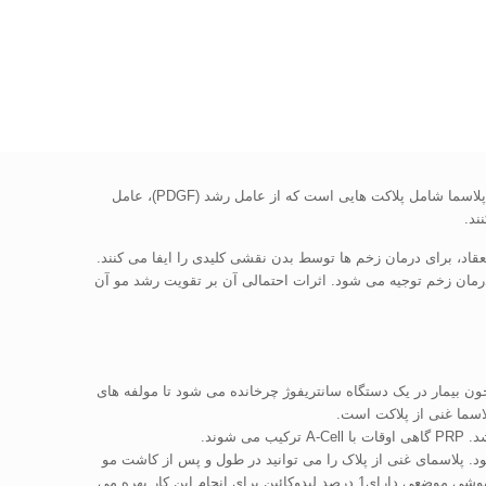
پلاسمای غنی از پلاک(PRP)پلاسمای خون غلیظ شده ای است که نسبت به خون در گردش معمولی سه تا پنج برابر پلاکت بیشتر دارد. علاوه براین، این پلاسما شامل پلاکت هایی است که از عامل رشد (PDGF)، عامل
 درمان زخم توجیه می شود. اثرات احتمالی آن بر تقویت رشد مو آن
 غنی از پلاکت (PRP) که عموما برای ترمیم مو مورد استفاده قرار می گیرد، از خون خود بیمار گرفته می شود. به منظور بدست آوردن PRP، خون بیمار در یک دستگاه سانتریفوژ چرخانده می شود تا مولفه های
اسما غنی از پلاکت است.
 پلاسمای غنی از پلاک را می توانید در طول و پس از کاشت مو
بر ناحیه دریافت کننده بپاشید یا مستقیما در پوست سر در حال طاسی تزریق کنید. پیش از تزریق پلاسمای غنی از پلاکت، پزشکان اغلب از یک داروی بیهوشی موضعی دارای1 درصد لیدوکائین برای انجام این کار بهره می