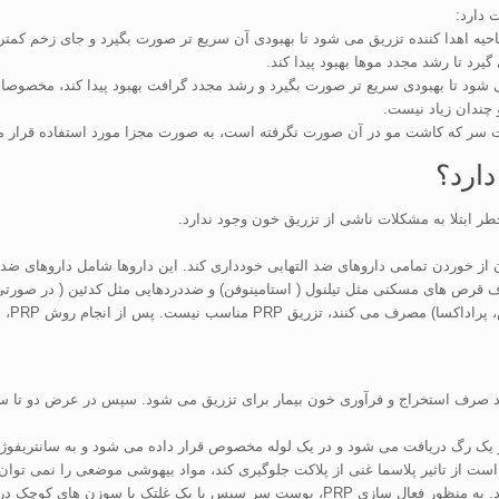
 دارد:
رد تا رشد مجدد موها بهبود پیدا کند.
می شود تا بهبودی سریع تر صورت بگیرد و رشد مجدد گرافت بهبود پیدا کند، مخصو
 چندان زیاد نیست.
ت سر که کاشت مو در آن صورت نگرفته است، به صورت مجزا مورد استفاده قرار م
ارد؟
قبل از انجام روش PRP و سه روز پس از آن از خوردن تمامی داروهای ضد التهابی خودداری کند. این داروها ش
ف قرص های مسکنی مثل تیلنول ( استامینوفن) و ضددردهایی مثل کدئین ( در صورتی
ست. پس از انجام روش PRP، نتایج آن خیلی سریع مشخص می شوند.
ز تاثیر پلاسما غنی از پلاکت جلوگیری کند، مواد بیهوشی موضعی را نمی توان د
دارای A-Cell به نواحی طاس پوست سر چندین دقیقه طول می کشد. به منظور فعال سازی PRP، پ