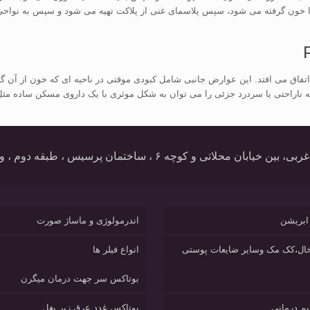
دا خون گرفته می شود، سپس پلاسمای غنی از پلاکت تهیه می شود و سپس به نواحی ا
فاق می افتد. این عوارض جانبی شامل کبودی موقتی در ناحیه ای که خون از آن گر
ناراحتی یا سردرد جزئی را می توان به شکل موثری با یک داروی مسکن ساده مثل ت
ه ۶ ، ساختمان پرسیس ، طبقه دوم ، واحد ۴ 38440093 09174491500
ابریشن
اندرمولوژی و ماساژ صورت
ال،کک مک وسایر ضایعات پوستی
انواع فیلر ها
بوتاکس سر جهت درمان میگرن
یم درمانی
بوتاکس غدد عرق زیر بغل