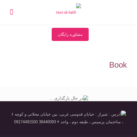
مشاوره رایگان
Book
آدرس : شیراز : خیابان قدوسی غربی، بین خیابان محلاتی و کوچه ۶
، ساختمان پرسیس ، طبقه دوم ، واحد ۴ 38440093 09174491500