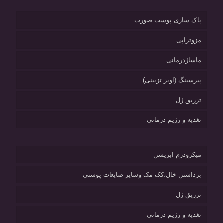
پاک سازی پوست صورت
مزوتراپی
ماساژدرمانی
پیرسینگ (اویز تزیینی)
تزریق ژل
تغذیه و رژیم درمانی
میکرودرم ابریشن
برداشتن خال،کک مک وسایر ضایعات پوستی
تزریق ژل
تغذیه و رژیم درمانی