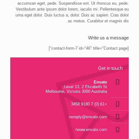
accumsan eget, pede. Suspendisse est. Ut rhoncus eu, pede.
Vestibulum ante ipsum dolor lorem, iaculis mi. Pellentesque eu
urna eget dolor. Duis luctus a, dolor. Duis ac sapien. Cras dolor
ac metus. Curabitur et magnis dis.
Write us a message
[contact-form-7 id="46" title="Contact page"]
Get in touch
Envato
Level 13, 2 Elizabeth St,
Melbourne, Victoria 3000 Australia
+61 (0) 7 9180 3458
noreply@envato.com
www.envato.com/