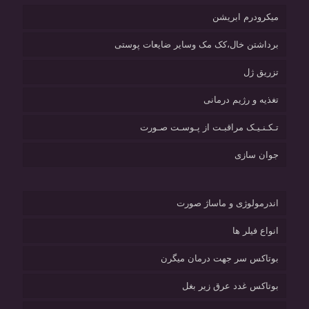
میکرودرم ابریشن
برداشتن خال،کک مک وسایر ضایعات پوستی
تزریق ژل
تغذیه و رژیم درمانی
تـکـنـیـک مراقبـت از پـوسـت صـورت
جوان سازی
اندرمولوژی و ماساژ صورت
انواع فیلر ها
بوتاکس سر جهت درمان میگرن
بوتاکس غدد عرق زیر بغل